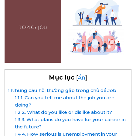
Mục lục
[
Ẩn
]
1
Những câu hỏi thường gặp trong chủ đề Job
1.1
1. Can you tell me about the job you are
doing?
1.2
2. What do you like or dislike about it?
1.3
3. What plans do you have for your career in
the future?
1.4
4. How serious is unemployment in your