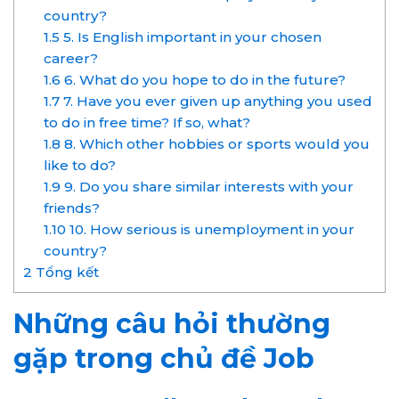
country?
1.5
5. Is English important in your chosen
career?
1.6
6. What do you hope to do in the future?
1.7
7. Have you ever given up anything you used
to do in free time? If so, what?
1.8
8. Which other hobbies or sports would you
like to do?
1.9
9. Do you share similar interests with your
friends?
1.10
10. How serious is unemployment in your
country?
2
Tổng kết
Những câu hỏi thường
gặp trong chủ đề Job