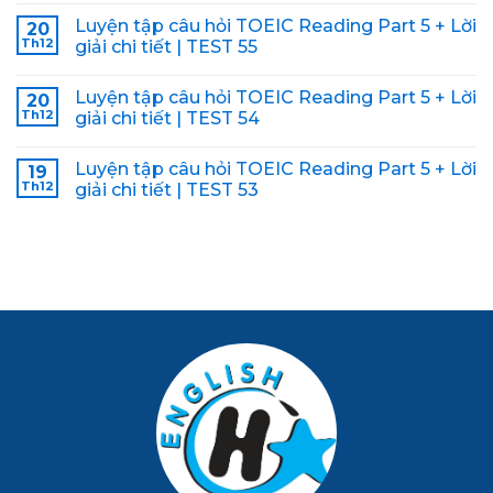
Luyện tập câu hỏi TOEIC Reading Part 5 + Lời
20
Th12
giải chi tiết | TEST 55
Luyện tập câu hỏi TOEIC Reading Part 5 + Lời
20
Th12
giải chi tiết | TEST 54
Luyện tập câu hỏi TOEIC Reading Part 5 + Lời
19
Th12
giải chi tiết | TEST 53