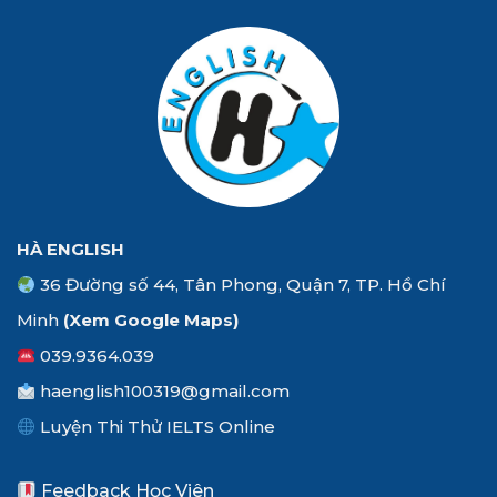
HÀ ENGLISH
36 Đường số 44, Tân Phong, Quận 7, TP. Hồ Chí
Minh
(Xem
Google Maps
)
039.9364.039
haenglish100319@gmail.com
Luyện Thi Thử IELTS Online
Feedback Học Viên