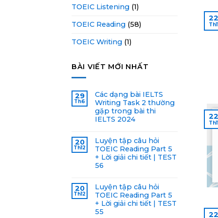
TOEIC Listening
(1)
2
TOEIC Reading
(58)
Th1
TOEIC Writing
(1)
BÀI VIẾT MỚI NHẤT
Các dạng bài IELTS
29
Th6
Writing Task 2 thường
gặp trong bài thi
2
IELTS 2024
Th1
Luyện tập câu hỏi
20
Th12
TOEIC Reading Part 5
+ Lời giải chi tiết | TEST
56
Luyện tập câu hỏi
20
Th12
TOEIC Reading Part 5
+ Lời giải chi tiết | TEST
55
2