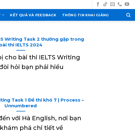
T
KẾT QUẢ VÀ FEEDBACK
THÔNG TIN KHAI GIẢNG
TS Writing Task 2 thường gặp trong
bài thi IELTS 2024
ị cho bài thi IELTS Writing
đòi hỏi bạn phải hiểu
ting Task 1 Đề thi khó 7 | Process –
Unnumbered
n với Hà English, nơi bạn
 khám phá chi tiết về