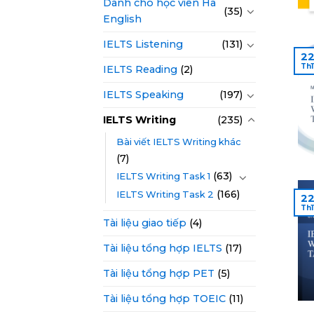
Dành cho học viên Hà
(35)
English
IELTS Listening
(131)
2
Th1
IELTS Reading
(2)
IELTS Speaking
(197)
IELTS Writing
(235)
Bài viết IELTS Writing khác
(7)
(63)
IELTS Writing Task 1
(166)
IELTS Writing Task 2
2
Th1
Tài liệu giao tiếp
(4)
Tài liệu tổng hợp IELTS
(17)
Tài liệu tổng hợp PET
(5)
Tài liệu tổng hợp TOEIC
(11)