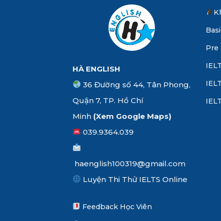
K
Basi
Pre 
IELT
HÀ ENGLISH
IELT
36 Đường số 44, Tân Phong,
Quận 7, TP. Hồ Chí
IELT
Minh
(Xem
Google Maps
)
039.9364.039
haenglish100319@gmail.com
Luyện Thi Thử IELTS Online
Feedback Học Viên