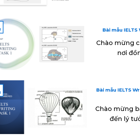
2
Bài mẫu IELTS 
1
Chào mừng cá
nơi đồ
2
Bài mẫu IELTS Wri
1
Chào mừng bạ
đến lý t