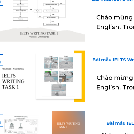
1
Chào mừng b
English! Tro
2
Bài mẫu IELTS Wri
1
Chào mừng 
English! Tro
Bài mẫu IEL
1