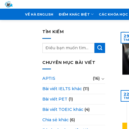
Skip
to
VỀ HÀ ENGLISH
ĐIỂM KHÁC BIỆT
CÁC KHÓA HỌC
content
TÌM KIẾM
2
Th
CHUYÊN MỤC BÀI VIẾT
APTIS
(16)
Bài viết IELTS khác
(11)
2
Th1
Bài viết PET
(1)
Bài viết TOEIC khác
(4)
Chia sẻ khác
(6)