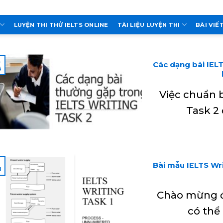
LUYỆN THI THỬ IELTS ONLINE
TÀI LIỆU LUYỆN THI
BÀI VIẾ
9
Các dạng bài IEL
6
Việc chuẩn b
Task 2 
2
Bài mẫu IELTS Wri
1
Chào mừng đế
có thể