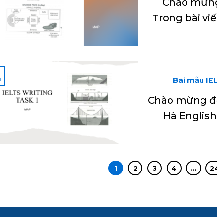
Chào mừng 
Trong bài vi
Bài mẫu IEL
1
Chào mừng đế
Hà English
1
2
3
4
…
2