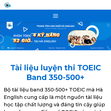
Skip
to
content
Tài liệu luyện thi TOEIC
Band 350-500+
Bộ tài liệu band 350-500+ TOEIC mà Hà
English cung cấp là một nguồn tài liệu
học tập chất lượng và đáng tin cậy giúp