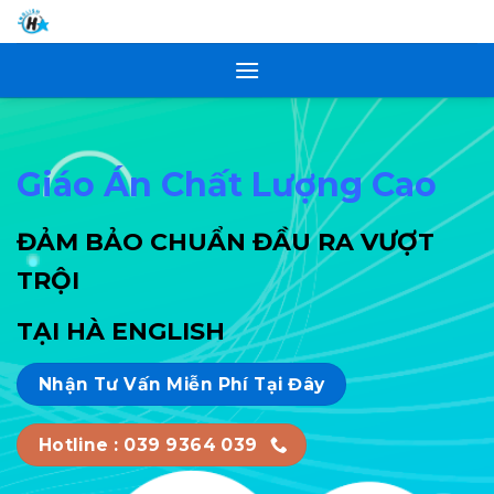
Skip
to
content
Giáo Án
Chất Lượng Cao
ĐẢM BẢO CHUẨN ĐẦU RA VƯỢT
TRỘI
TẠI HÀ ENGLISH
Nhận Tư Vấn Miễn Phí Tại Đây
Hotline : 039 9364 039