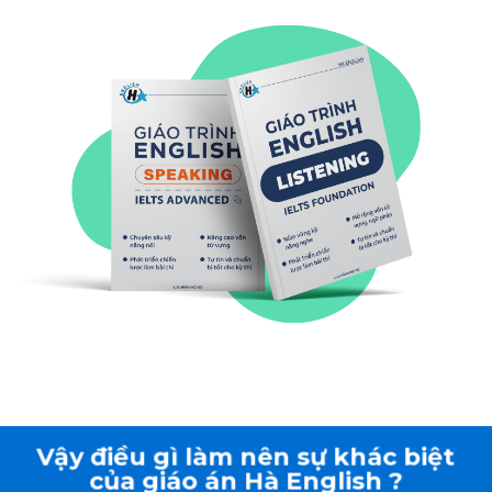
Vậy điều gì làm nên sự khác biệt
của giáo án Hà English ?