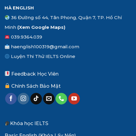
HÀ ENGLISH
36 Đường số 44, Tân Phong, Quận 7, TP. Hồ Chí
Minh
(Xem
Google Maps
)
039.9364.039
haenglish100319@gmail.com
Luyện Thi Thử IELTS Online
Feedback Học Viên
Chính Sách Bảo Mật
Khóa học IELTS
Basic English (Khóa Lấy Nền)