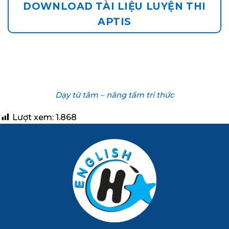
DOWNLOAD TÀI LIỆU LUYỆN THI
APTIS
Dạy từ tâm – nâng tầm tri thức
Lượt xem:
1.868