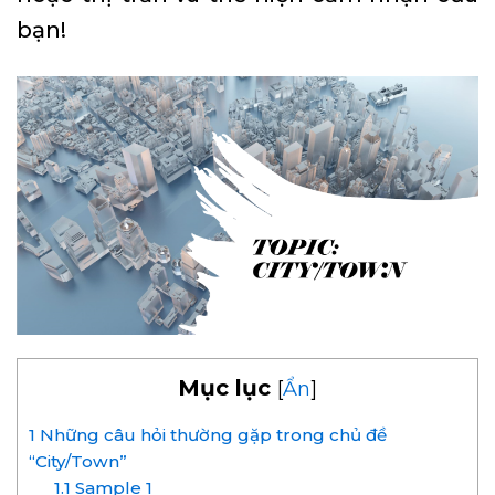
bạn!
Mục lục
[
Ẩn
]
1
Những câu hỏi thường gặp trong chủ đề
“City/Town”
1.1
Sample 1