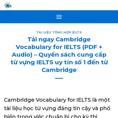
Skip
to
content
TÀI LIỆU TỔNG HỢP IELTS
Tải ngay Cambridge
Vocabulary for IELTS (PDF +
Audio) – Quyển sách cung cấp
từ vựng IELTS uy tín số 1 đến từ
Cambridge
Cambridge Vocabulary for IELTS là một
tài liệu học từ vựng đáng tin cậy và phổ
biến trong việc chuẩn bị cho kỳ thi