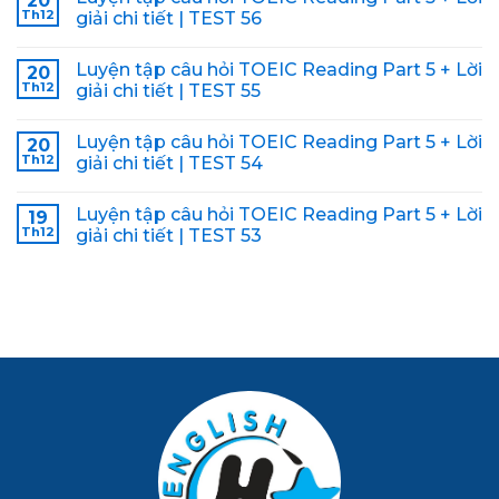
20
Th12
giải chi tiết | TEST 56
Luyện tập câu hỏi TOEIC Reading Part 5 + Lời
20
Th12
giải chi tiết | TEST 55
Luyện tập câu hỏi TOEIC Reading Part 5 + Lời
20
Th12
giải chi tiết | TEST 54
Luyện tập câu hỏi TOEIC Reading Part 5 + Lời
19
Th12
giải chi tiết | TEST 53