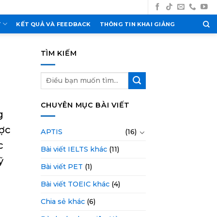
T
KẾT QUẢ VÀ FEEDBACK
THÔNG TIN KHAI GIẢNG
TÌM KIẾM
CHUYÊN MỤC BÀI VIẾT
g
ược
APTIS
(16)
c
Bài viết IELTS khác
(11)
ỹ
Bài viết PET
(1)
Bài viết TOEIC khác
(4)
Chia sẻ khác
(6)