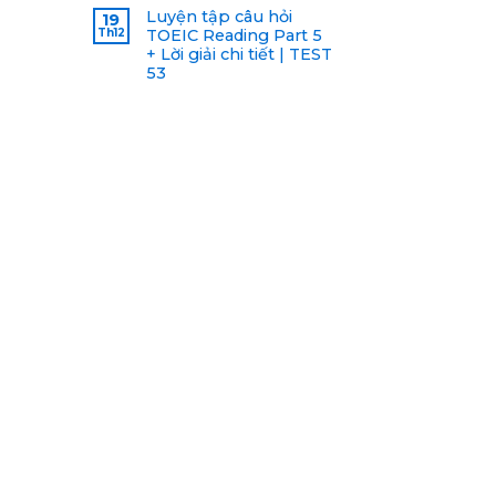
Luyện tập câu hỏi
19
Th12
TOEIC Reading Part 5
+ Lời giải chi tiết | TEST
53