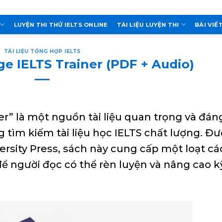
LUYỆN THI THỬ IELTS ONLINE
TÀI LIỆU LUYỆN THI
BÀI VIẾ
TÀI LIỆU TỔNG HỢP IELTS
e IELTS Trainer (PDF + Audio)
r” là một nguồn tài liệu quan trọng và đán
 tìm kiếm tài liệu học IELTS chất lượng. Đ
rsity Press, sách này cung cấp một loạt cá
để người đọc có thể rèn luyện và nâng cao k