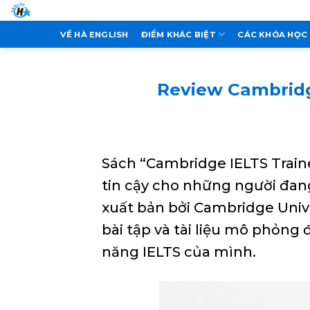
Skip
to
VỀ HÀ ENGLISH
ĐIỂM KHÁC BIỆT
CÁC KHÓA HỌC
content
Review Cambridg
Sách “Cambridge IELTS Traine
tin cậy cho những người đang
xuất bản bởi Cambridge Unive
bài tập và tài liệu mô phỏng 
năng IELTS của mình.