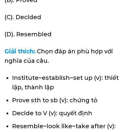
(B). Proved
(C). Decided
(D). Resembled
Giải thích:
Chọn đáp án phù hợp với
nghĩa của câu.
Institute~establish~set up (v): thiết
lập, thành lập
Prove sth to sb (v): chứng tỏ
Decide to V (v): quyết định
Resemble~look like~take after (v):