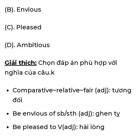
(B). Envious
(C). Pleased
(D). Ambitious
Giải thích:
Chọn đáp án phù hợp với
nghĩa của câu.k
Comparative~relative~fair (adj): tương
đối
Be envious of sb/sth (adj): ghen tỵ
Be pleased to V(adj): hài lòng