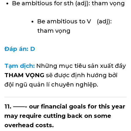
Be ambitious for sth (adj): tham vọng
Be ambitious to V (adj):
tham vọng
Đáp án: D
Tạm dịch:
Những mục tiêu sản xuất đầy
THAM VỌNG
sẽ được định hướng bởi
đội ngũ quản lí chuyên nghiệp.
11. ——- our financial goals for this year
may require cutting back on some
overhead costs.