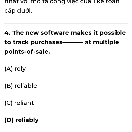
nhất với mô tả công việc của 1 kế toán
cấp dưới.
4. The new software makes it possible
to track purchases———– at multiple
points-of-sale.
(A) rely
(B) reliable
(C) reliant
(D) reliably