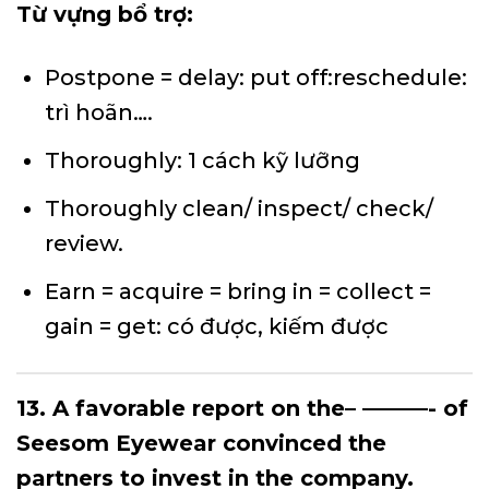
Từ vựng bổ trợ:
Postpone = delay: put off:reschedule:
trì hoãn….
Thoroughly: 1 cách kỹ lưỡng
Thoroughly clean/ inspect/ check/
review.
Earn = acquire = bring in = collect =
gain = get: có được, kiếm được
13. A favorable report on the– ———- of
Seesom Eyewear convinced the
partners to invest in the company.