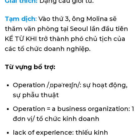
Giải thích:
Dạng câu giới từ.
Tạm dịch
:
Vào thứ 3, ông Molina sẽ
thăm văn phòng tại Seoul lần đầu tiên
KỂ TỪ KHI trở thành phó chủ tịch của
các tổ chức doanh nghiệp.
Từ vựng bổ trợ:
Operation /ˌɒpəˈreɪʃn/: sự hoạt động,
sự phẫu thuật
Operation = a business organization: 1
đơn vị/ tổ chức kinh doanh
lack of experience: thiếu kinh