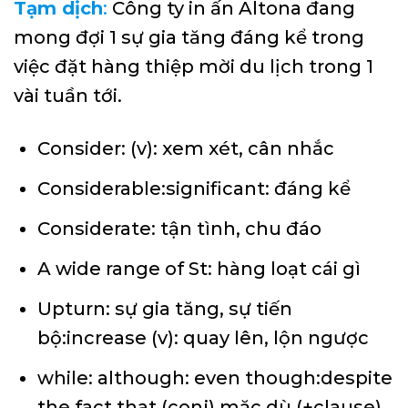
Tạm dịch
:
Công ty in ấn Altona đang
mong đợi 1 sự gia tăng đáng kể trong
việc đặt hàng thiệp mời du lịch trong 1
vài tuần tới.
Consider: (v): xem xét, cân nhắc
Considerable:significant: đáng kể
Considerate: tận tình, chu đáo
A wide range of St: hàng loạt cái gì
Upturn: sự gia tăng, sự tiến
bộ:increase (v): quay lên, lộn ngược
while: although: even though:despite
the fact that (conj) mặc dù (+clause)