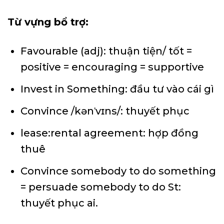
Từ vựng bổ trợ:
Favourable (adj): thuận tiện/ tốt =
positive = encouraging = supportive
Invest in Something: đầu tư vào cái gì
Convince /kənˈvɪns/: thuyết phục
lease:rental agreement: hợp đồng
thuê
Convince somebody to do something
= persuade somebody to do St:
thuyết phục ai.