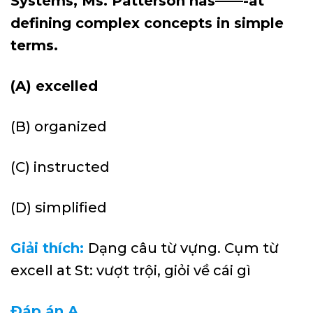
Systems, Ms. Patterson has——-at
defining complex concepts in simple
terms.
(A) excelled
(B) organized
(C) instructed
(D) simplified
Giải thích:
Dạng câu từ vựng. Cụm từ
excell at St: vượt trội, giỏi về cái gì
Đáp án A