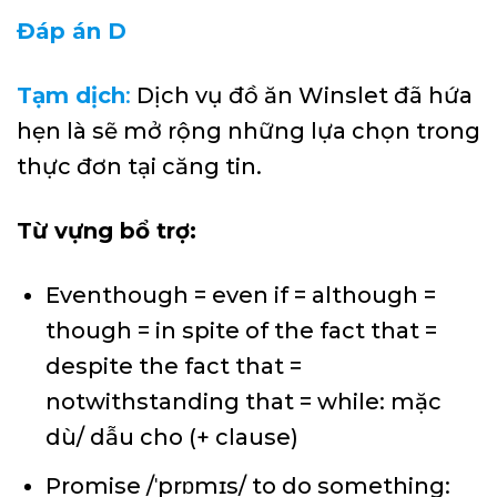
Đáp án D
Tạm dịch
:
Dịch vụ đồ ăn Winslet đã hứa
hẹn là sẽ mở rộng những lựa chọn trong
thực đơn tại căng tin.
Từ vựng bổ trợ:
Eventhough = even if = although =
though = in spite of the fact that =
despite the fact that =
notwithstanding that = while: mặc
dù/ dẫu cho (+ clause)
Promise /ˈprɒmɪs/ to do something: