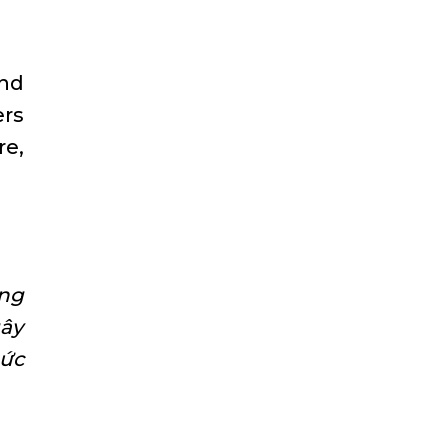
and
ers
re,
ùng
gây
hức