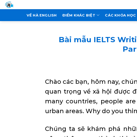
Skip
to
VỀ HÀ ENGLISH
ĐIỂM KHÁC BIỆT
CÁC KHÓA HỌC
content
Bài mẫu IELTS Writi
Par
Chào các bạn, hôm nay, chún
quan trọng về xã hội được đư
many countries, people are
urban areas. Why do you thin
Chúng ta sẽ khám phá nhữ