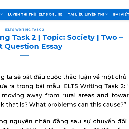
LUYỆN THI THỬ IELTS ONLINE
TÀI LIỆU LUYỆN THI
BÀI VIẾ
IELTS WRITING TASK 2
ng Task 2 | Topic: Society | Two –
t Question Essay
g ta sẽ bắt đầu cuộc thảo luận về một chủ
a ra trong bài mẫu IELTS Writing Task 2: 
 moving away from rural areas and towa
k that is? What problems can this cause?”
ng nguyên nhân đằng sau sự chuyển đổi 