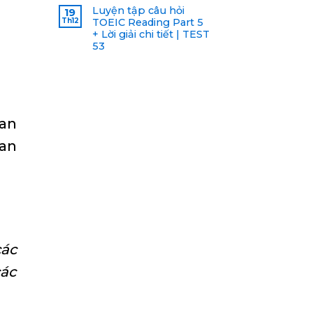
Luyện tập câu hỏi
19
Th12
TOEIC Reading Part 5
+ Lời giải chi tiết | TEST
53
ban
can
các
các