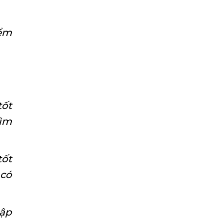
iểm
tốt
tìm
tốt
 có
cập