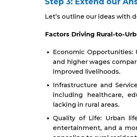
Step 3: Extend our An
Let’s outline our ideas with d
Factors Driving Rural-to-Urb
Economic Opportunities: U
and higher wages compared
improved livelihoods.
Infrastructure and Service
including healthcare, e
lacking in rural areas.
Quality of Life: Urban li
entertainment, and a mor