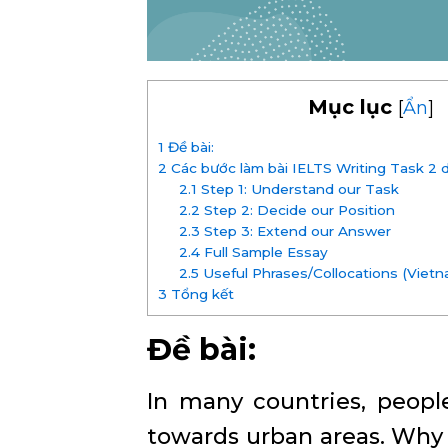
Mục lục
[
Ẩn
]
1
Đề bài:
2
Các bước làm bài IELTS Writing Task 2 d
2.1
Step 1: Understand our Task
2.2
Step 2: Decide our Position
2.3
Step 3: Extend our Answer
2.4
Full Sample Essay
2.5
Useful Phrases/Collocations (Viet
3
Tổng kết
Đề bài:
In many countries, peopl
towards urban areas. Why