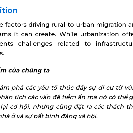
ition
the factors driving rural-to-urban migration 
ems it can create. While urbanization off
sents challenges related to infrastructu
s.
ểm của chúng ta
hám phá các yếu tố thúc đẩy sự di cư từ v
hân tích các vấn đề tiềm ẩn mà nó có thể 
lại cơ hội, nhưng cũng đặt ra các thách t
nhà ở và sự bất bình đẳng xã hội.