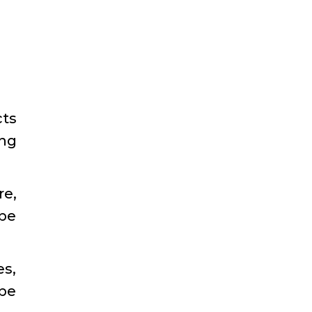
cts
ing
re,
 be
es,
 be