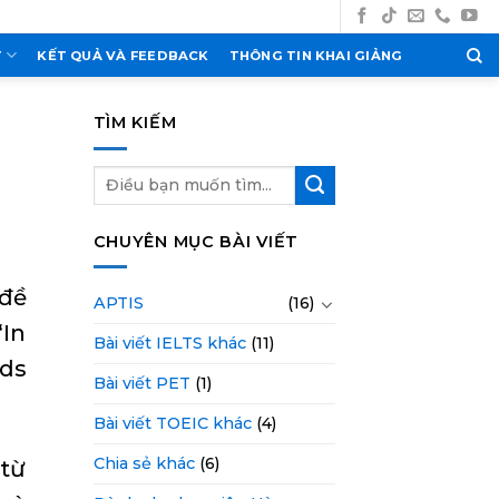
T
KẾT QUẢ VÀ FEEDBACK
THÔNG TIN KHAI GIẢNG
TÌM KIẾM
CHUYÊN MỤC BÀI VIẾT
 đề
APTIS
(16)
“In
Bài viết IELTS khác
(11)
rds
Bài viết PET
(1)
Bài viết TOEIC khác
(4)
Chia sẻ khác
(6)
từ