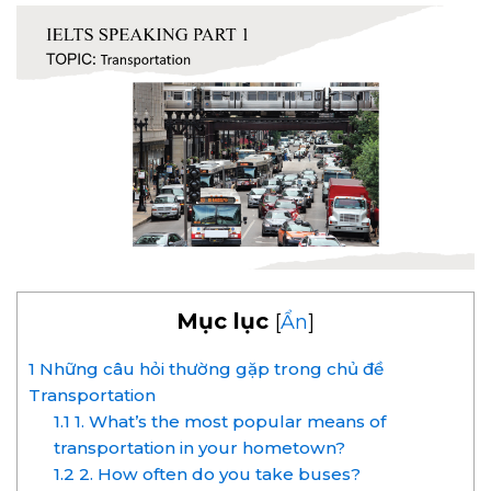
Mục lục
[
Ẩn
]
1
Những câu hỏi thường gặp trong chủ đề
Transportation
1.1
1. What’s the most popular means of
transportation in your hometown?
1.2
2. How often do you take buses?