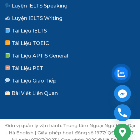
Luyện IELTS Speaking
✍️ Luyện IELTS Writing
Tài Liệu IELTS
Tài Liệu TOEIC
Tài Liệu APTIS General
Tài Liệu PET
Tài Liệu Giao Tiếp
Bài Viết Liên Quan
Đơn vị quản lý vận hành: Trung tâm Ngoại Ngữ Hiện Đại
- Hà English | Giấy phép hoạt động số 1977/ QĐ-SGDĐT,
ký ngày 07/07/2023 | Copyright 2026 ©
Hà English