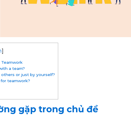
n
]
ề Teamwork
with a team?
 others or just by yourself?
 for teamwork?
ờng gặp trong chủ đề