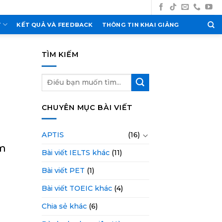
T
KẾT QUẢ VÀ FEEDBACK
THÔNG TIN KHAI GIẢNG
TÌM KIẾM
CHUYÊN MỤC BÀI VIẾT
APTIS
(16)
àm
Bài viết IELTS khác
(11)
Bài viết PET
(1)
Bài viết TOEIC khác
(4)
à
Chia sẻ khác
(6)