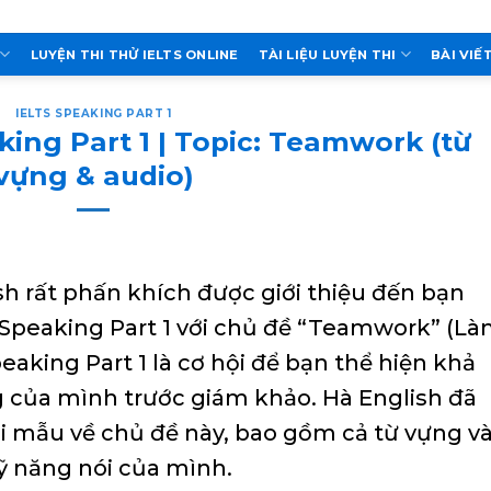
LUYỆN THI THỬ IELTS ONLINE
TÀI LIỆU LUYỆN THI
BÀI VIẾ
IELTS SPEAKING PART 1
ing Part 1 | Topic: Teamwork (từ
vựng & audio)
sh rất phấn khích được giới thiệu đến bạn
S Speaking Part 1 với chủ đề “Teamwork” (L
eaking Part 1 là cơ hội để bạn thể hiện khả
g của mình trước giám khảo. Hà English đã
i mẫu về chủ đề này, bao gồm cả từ vựng v
kỹ năng nói của mình.