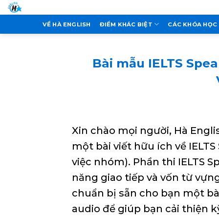
Skip
to
VỀ HÀ ENGLISH
ĐIỂM KHÁC BIỆT
CÁC KHÓA HỌC
content
Bài mẫu IELTS Speak
Xin chào mọi người, Hà Engli
một bài viết hữu ích về IELT
việc nhóm). Phần thi IELTS Sp
năng giao tiếp và vốn từ vựn
chuẩn bị sẵn cho bạn một bà
audio để giúp bạn cải thiện 