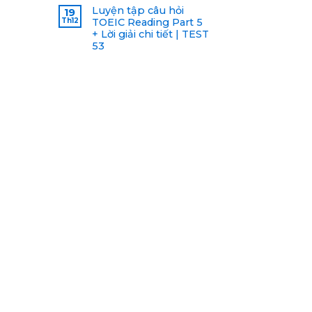
Luyện tập câu hỏi
19
Th12
TOEIC Reading Part 5
+ Lời giải chi tiết | TEST
53