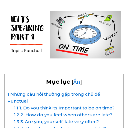
Mục lục
[
Ẩn
]
1
Những câu hỏi thường gặp trong chủ đề
Punctual
1.1
1. Do you think its Important to be on time?
1.2
2. How do you feel when others are late?
1.3
3. Are you, yourself, late very often?