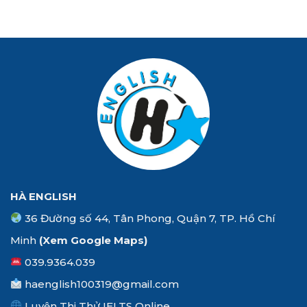
HÀ ENGLISH
36 Đường số 44, Tân Phong, Quận 7, TP. Hồ Chí
Minh
(Xem
Google Maps
)
039.9364.039
haenglish100319@gmail.com
Luyện Thi Thử IELTS Online