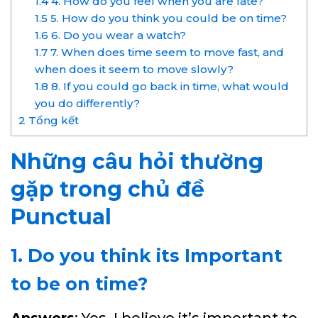
1.4
4. How do you feel when you are late?
1.5
5. How do you think you could be on time?
1.6
6. Do you wear a watch?
1.7
7. When does time seem to move fast, and
when does it seem to move slowly?
1.8
8. If you could go back in time, what would
you do differently?
2
Tổng kết
Những câu hỏi thường
gặp trong chủ đề
Punctual
1. Do you think its Important
to be on time?