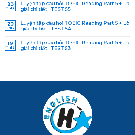
Luyện tập câu hỏi TOEIC Reading Part 5 + Lời
20
Th12
giải chi tiết | TEST 55
Luyện tập câu hỏi TOEIC Reading Part 5 + Lời
20
Th12
giải chi tiết | TEST 54
Luyện tập câu hỏi TOEIC Reading Part 5 + Lời
19
Th12
giải chi tiết | TEST 53