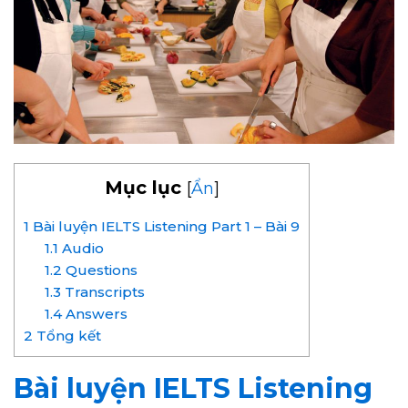
Mục lục
[
Ẩn
]
1
Bài luyện IELTS Listening Part 1 – Bài 9
1.1
Audio
1.2
Questions
1.3
Transcripts
1.4
Answers
2
Tổng kết
Bài luyện IELTS Listening