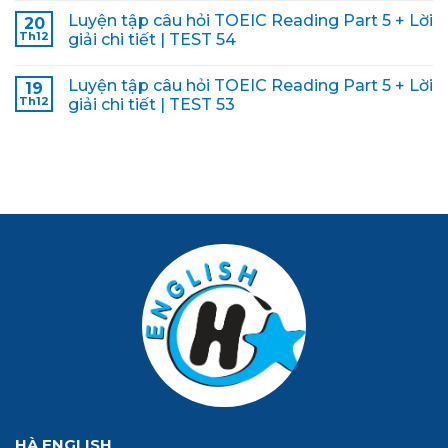
Luyện tập câu hỏi TOEIC Reading Part 5 + Lời
20
Th12
giải chi tiết | TEST 54
Luyện tập câu hỏi TOEIC Reading Part 5 + Lời
19
Th12
giải chi tiết | TEST 53
HÀ ENGLISH