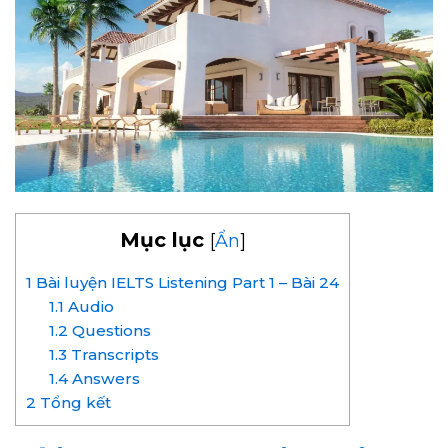
Mục lục
[
Ẩn
]
1
Bài luyện IELTS Listening Part 1 – Bài 24
1.1
Audio
1.2
Questions
1.3
Transcripts
1.4
Answers
2
Tổng kết