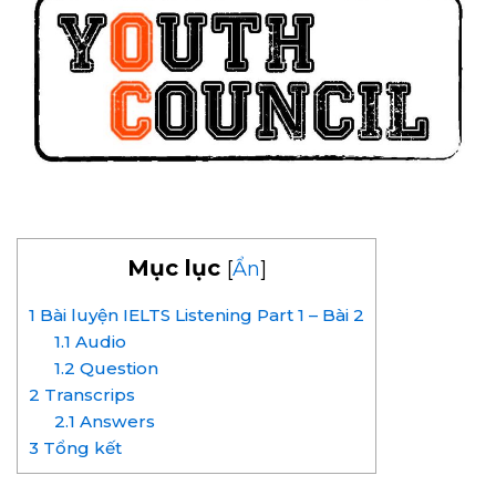
Mục lục
[
Ẩn
]
1
Bài luyện IELTS Listening Part 1 – Bài 2
1.1
Audio
1.2
Question
2
Transcrips
2.1
Answers
3
Tổng kết