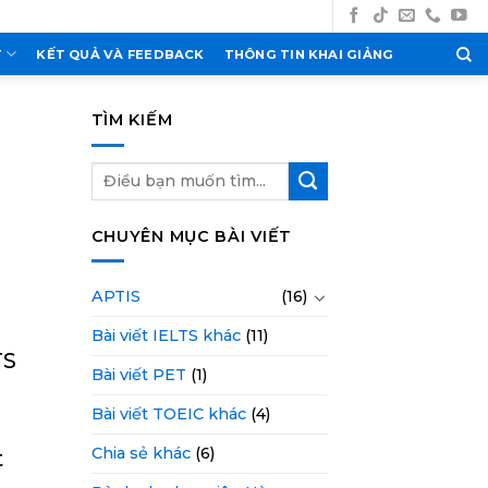
T
KẾT QUẢ VÀ FEEDBACK
THÔNG TIN KHAI GIẢNG
TÌM KIẾM
CHUYÊN MỤC BÀI VIẾT
APTIS
(16)
Bài viết IELTS khác
(11)
TS
Bài viết PET
(1)
Bài viết TOEIC khác
(4)
Chia sẻ khác
(6)
t