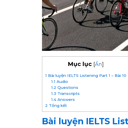
Mục lục
[
Ẩn
]
1
Bài luyện IELTS Listening Part 1 – Bài 10
1.1
Audio
1.2
Questions
1.3
Transcripts
1.4
Answers
2
Tổng kết
Bài luyện IELTS List