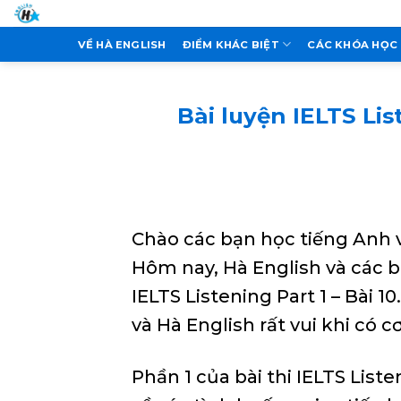
Skip
to
VỀ HÀ ENGLISH
ĐIỂM KHÁC BIỆT
CÁC KHÓA HỌC
content
Bài luyện IELTS List
Chào các bạn học tiếng Anh v
Hôm nay, Hà English và các b
IELTS Listening Part 1 – Bài 
và Hà English rất vui khi có cơ
Phần 1 của bài thi IELTS List