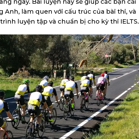
àng ngày. Bài luyện này sẽ giúp các bạn cải
 Anh, làm quen với cấu trúc của bài thi, và
trình luyện tập và chuẩn bị cho kỳ thi IELTS.