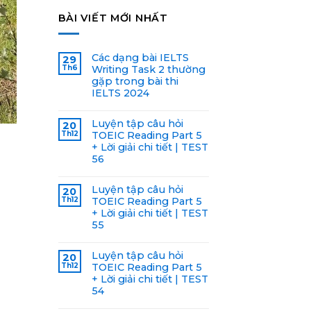
BÀI VIẾT MỚI NHẤT
Các dạng bài IELTS
29
Th6
Writing Task 2 thường
gặp trong bài thi
IELTS 2024
Luyện tập câu hỏi
20
Th12
TOEIC Reading Part 5
+ Lời giải chi tiết | TEST
56
Luyện tập câu hỏi
20
Th12
TOEIC Reading Part 5
+ Lời giải chi tiết | TEST
55
Luyện tập câu hỏi
20
Th12
TOEIC Reading Part 5
+ Lời giải chi tiết | TEST
54