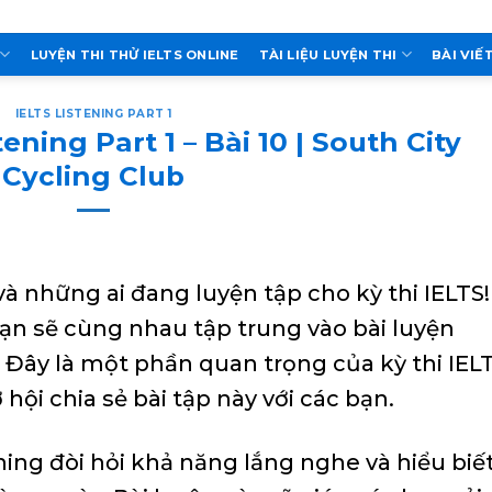
LUYỆN THI THỬ IELTS ONLINE
TÀI LIỆU LUYỆN THI
BÀI VIẾ
IELTS LISTENING PART 1
ening Part 1 – Bài 10 | South City
Cycling Club
à những ai đang luyện tập cho kỳ thi IELTS!
ạn sẽ cùng nhau tập trung vào bài luyện
10. Đây là một phần quan trọng của kỳ thi IEL
 hội chia sẻ bài tập này với các bạn.
ening đòi hỏi khả năng lắng nghe và hiểu biế