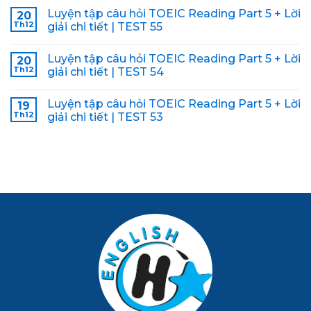
Luyện tập câu hỏi TOEIC Reading Part 5 + Lời
20
Th12
giải chi tiết | TEST 55
Luyện tập câu hỏi TOEIC Reading Part 5 + Lời
20
Th12
giải chi tiết | TEST 54
Luyện tập câu hỏi TOEIC Reading Part 5 + Lời
19
Th12
giải chi tiết | TEST 53