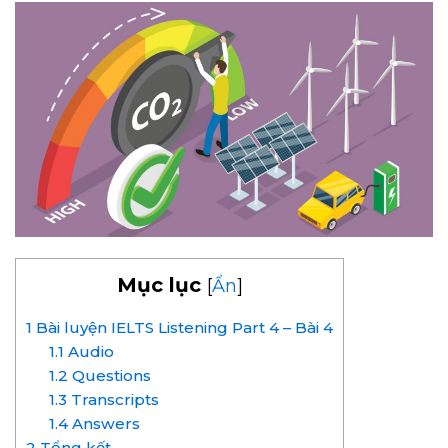
Mục lục
[
Ẩn
]
1
Bài luyện IELTS Listening Part 4 – Bài 4
1.1
Audio
1.2
Questions
1.3
Transcripts
1.4
Answers
2
Tổng kết