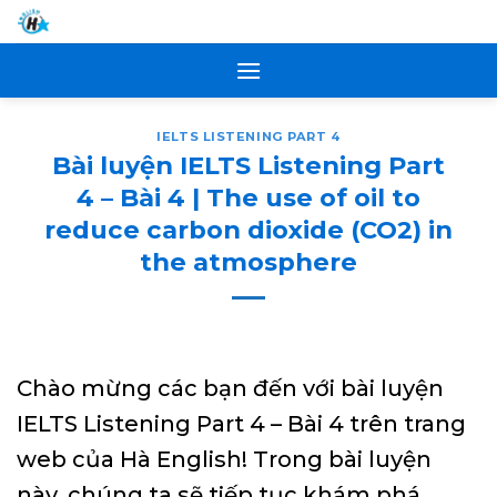
Skip
to
content
IELTS LISTENING PART 4
Bài luyện IELTS Listening Part
4 – Bài 4 | The use of oil to
reduce carbon dioxide (CO2) in
the atmosphere
Chào mừng các bạn đến với bài luyện
IELTS Listening Part 4 – Bài 4 trên trang
web của Hà English! Trong bài luyện
này, chúng ta sẽ tiếp tục khám phá