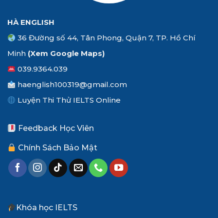
HÀ ENGLISH
36 Đường số 44, Tân Phong, Quận 7, TP. Hồ Chí
Minh
(Xem
Google Maps
)
039.9364.039
haenglish100319@gmail.com
Luyện Thi Thử IELTS Online
Feedback Học Viên
Chính Sách Bảo Mật
Khóa học IELTS