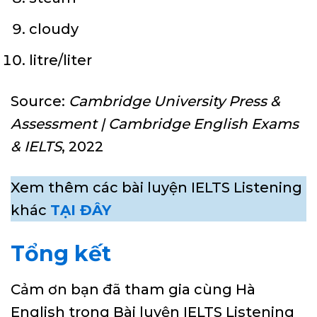
cloudy
litre/liter
Source:
Cambridge University Press &
Assessment | Cambridge English Exams
& IELTS
, 2022
Xem thêm các bài luyện IELTS Listening
khác
TẠI ĐÂY
Tổng kết
Cảm ơn bạn đã tham gia cùng Hà
English trong Bài luyện IELTS Listening