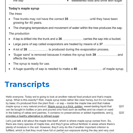
Transcripts