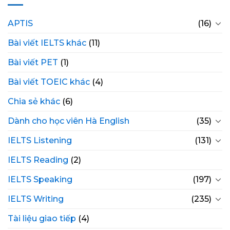
APTIS
(16)
Bài viết IELTS khác
(11)
Bài viết PET
(1)
Bài viết TOEIC khác
(4)
Chia sẻ khác
(6)
Dành cho học viên Hà English
(35)
IELTS Listening
(131)
IELTS Reading
(2)
IELTS Speaking
(197)
IELTS Writing
(235)
Tài liệu giao tiếp
(4)