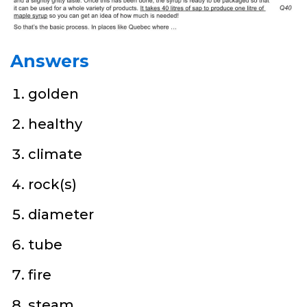
Answers
golden
healthy
climate
rock(s)
diameter
tube
fire
steam