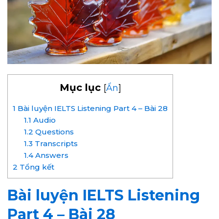
Mục lục
[
Ẩn
]
1
Bài luyện IELTS Listening Part 4 – Bài 28
1.1
Audio
1.2
Questions
1.3
Transcripts
1.4
Answers
2
Tổng kết
Bài luyện IELTS Listening
Part 4 – Bài 28