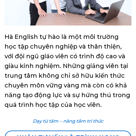
Hà English tự hào là một môi trường
học tập chuyên nghiệp và thân thiện,
với đội ngũ giáo viên có trình độ cao và
giàu kinh nghiệm. Những giảng viên tại
trung tâm không chỉ sở hữu kiến thức
chuyên môn vững vàng mà còn có khả
năng tạo động lực và sự hứng thú trong
quá trình học tập của học viên.
Dạy từ tâm – nâng tầm tri thức