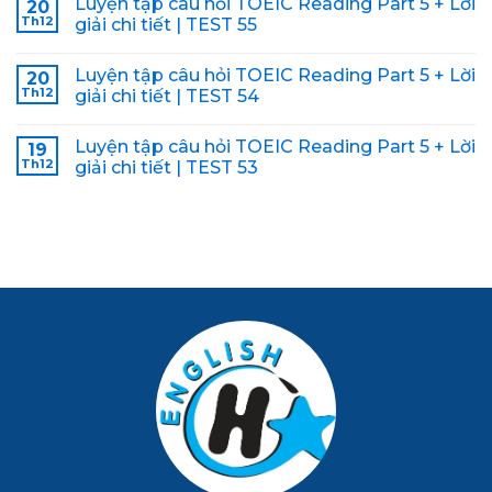
Luyện tập câu hỏi TOEIC Reading Part 5 + Lời
20
Th12
giải chi tiết | TEST 55
Luyện tập câu hỏi TOEIC Reading Part 5 + Lời
20
Th12
giải chi tiết | TEST 54
Luyện tập câu hỏi TOEIC Reading Part 5 + Lời
19
Th12
giải chi tiết | TEST 53