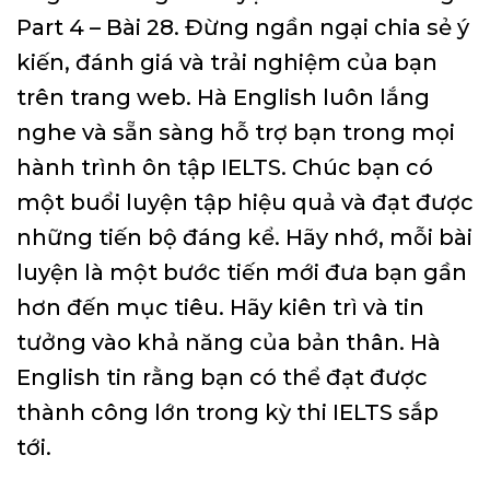
Part 4 – Bài 28. Đừng ngần ngại chia sẻ ý
kiến, đánh giá và trải nghiệm của bạn
trên trang web. Hà English luôn lắng
nghe và sẵn sàng hỗ trợ bạn trong mọi
hành trình ôn tập IELTS. Chúc bạn có
một buổi luyện tập hiệu quả và đạt được
những tiến bộ đáng kể. Hãy nhớ, mỗi bài
luyện là một bước tiến mới đưa bạn gần
hơn đến mục tiêu. Hãy kiên trì và tin
tưởng vào khả năng của bản thân. Hà
English tin rằng bạn có thể đạt được
thành công lớn trong kỳ thi IELTS sắp
tới.