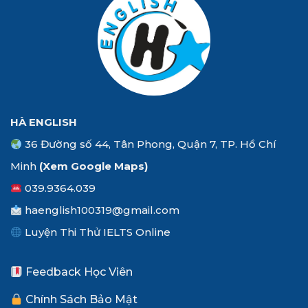
HÀ ENGLISH
36 Đường số 44, Tân Phong, Quận 7, TP. Hồ Chí
Minh
(Xem
Google Maps
)
039.9364.039
haenglish100319@gmail.com
Luyện Thi Thử IELTS Online
Feedback Học Viên
Chính Sách Bảo Mật