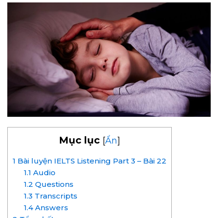
Mục lục
[
Ẩn
]
1
Bài luyện IELTS Listening Part 3 – Bài 22
1.1
Audio
1.2
Questions
1.3
Transcripts
1.4
Answers