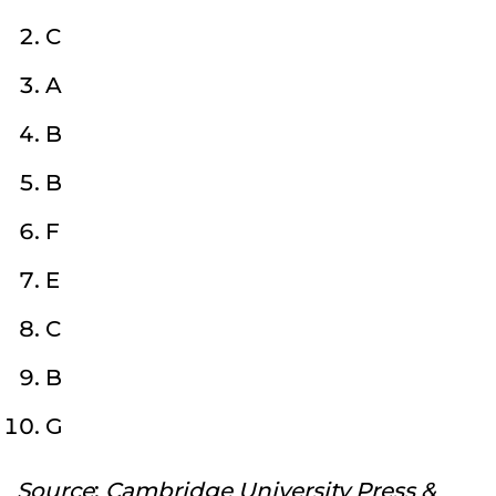
C
A
B
B
F
E
C
B
G
Source
:
Cambridge University Press &