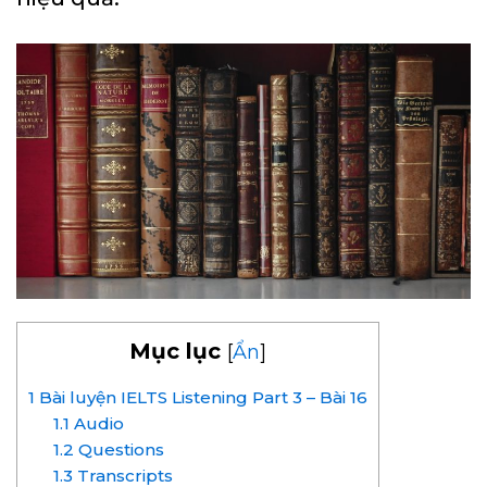
Mục lục
[
Ẩn
]
1
Bài luyện IELTS Listening Part 3 – Bài 16
1.1
Audio
1.2
Questions
1.3
Transcripts