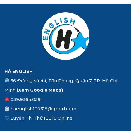
HÀ ENGLISH
36 Đường số 44, Tân Phong, Quận 7, TP. Hồ Chí
Minh
(Xem
Google Maps
)
039.9364.039
haenglish100319@gmail.com
Luyện Thi Thử IELTS Online