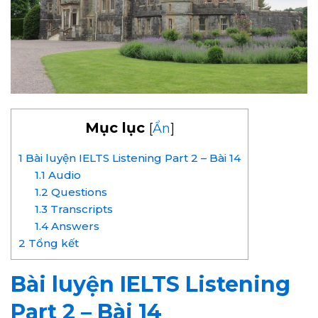
Mục lục
[
Ẩn
]
1
Bài luyện IELTS Listening Part 2 – Bài 14
1.1
Audio
1.2
Questions
1.3
Transcripts
1.4
Answers
2
Tổng kết
Bài luyện IELTS Listening
Part 2 – Bài 14