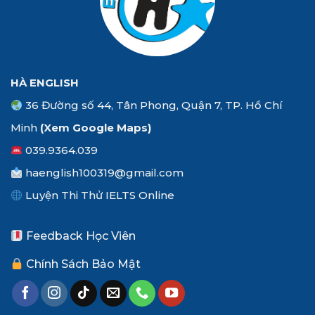
HÀ ENGLISH
36 Đường số 44, Tân Phong, Quận 7, TP. Hồ Chí
Minh
(Xem
Google Maps
)
039.9364.039
haenglish100319@gmail.com
Luyện Thi Thử IELTS Online
Feedback Học Viên
Chính Sách Bảo Mật